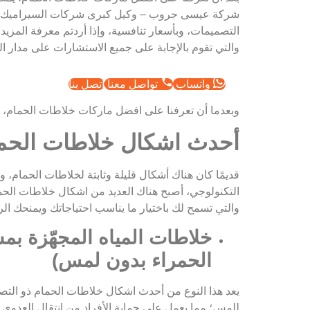
شركة عيسى جروب – وكيل كبرى شركات السيراميك وا
التصميمات، وبأسعار تنافسية، وإذا أردتم معرفة المزيد
والتي تقوم بالإجابة على جميع الاستشارات على مدار ا
واتساب
تواصل معنا
اتصل بنا
وبعدما أن تعرفنا على افضل ماركات خلاطات الحمام، 
أحدث اشكال خلاطات الحم
قديمًا كان هناك أشكال قليلة وثابتة لخلاطات الحمام، 
التكنولوجي، أصبح هناك العديد من اشكال خلاطات الحم
والتي تسمح لك باختيار ما يناسب احتياجاتك ويمنحك ال
خلاطات المياه المجهّزة ب
الحمراء بدون لمس)
يعد هذا النوع من أحدث اشكال خلاطات الحمام ذو التصميم
للمس؛ مما يعمل على حماية الأفراد من انتقال العدوى وانت