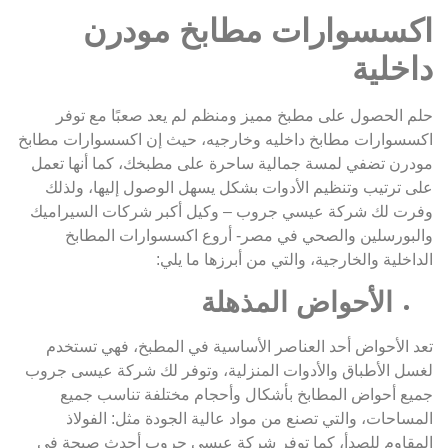
اكسسوارات مطابخ مودرن
داخلية
حلم الحصول على مطبخ مميز ومنظم لم يعد صعبًا مع توفر
اكسسوارات مطابخ داخليه وخارجيه، حيث إن اكسسوارات مطابخ
مودرن تضفي لمسة جمالية ساحرة على مطبخك، كما أنها تعمل
على ترتيب وتنظيم الأدوات بشكل يسهل الوصول إليها، ولذلك
وفرت لك شركة عيسي جروب – وكيل أكبر شركات السيراميك
والبورسلين والصحي في مصر- أروع اكسسوارات المطابخ
الداخلية والخارجية، والتي من أبرزها ما يلي:
الأحواض المذهلة
تعد الأحواض أحد العناصر الأساسية في المطبخ، فهي تستخدم
لغسل الأطباق والأدوات المنزلية، وتوفر لك شركة عيسى جروب
جميع أحواض المطابخ بأشكال وأحجام مختلفة تناسب جميع
المساحات، والتي تصنع من مواد عالية الجودة مثل: الفولاذ
المقاوم للصدأ، كما توفر شركة عيسى جروب أحدث صيحة في