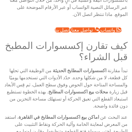
باكسسوارات أنيقة وعملية في آنٍ واحد، من خلال التواصل معنا
عبر الرسائل النصية الواتساب أو عبر الأرقام الموضحة على
الموقع. ماذا تنتظر اتصل الآن.
واتساب
تواصل معنا
اتصل بنا
كيف تقارن إكسسوارات المطبخ
قبل الشراء؟
تبدأ مقارنة
اكسسوارات المطابخ الحديثة
من الوظيفة التي تحلها
كل قطعة، لا من شكلها وحده. حدّد الأدوات التي تستخدمها يوميًا
والمساحة المتاحة حول الحوض وفوق سطح العمل، ثم قِس الأبعاد
قبل زيارة
محلات بيع اكسسوارات المطابخ
. بهذه الخطوة تستطيع
استبعاد القطع التي تعيق الحركة أو تستهلك مساحة التخزين من
دون فائدة واضحة.
عند البحث عن
اماكن بيع اكسسوارات المطابخ في القاهرة
، استفد
من المعرض لمعاينة الخامة وآلية الحركة ونقاط التثبيت على
الطبيعة. اختبر سهولة فتح القطعة وتنظيفها، وقارن لونها مع