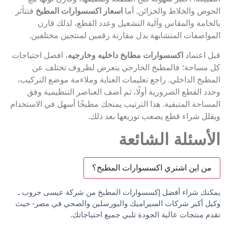
الحوض والخلاط والخزائن. أما
اسعار اكسسوارات المطبخ
فتتأثر
بالخامة والمقاس وآلية التشغيل وعدد القطع، لذلك قارن
المواصفات المتشابهة بدل مقارنة رقمين لمنتجين مختلفين.
قبل اعتماد
اكسسوارات مطابخ داخليه وخارجيه
، افصل احتياجات
كل مساحة؛ فالمطبخ الخارجي يتعرض لظروف تختلف عن
المطبخ الداخلي. راجع تعليمات العناية وملاءمة موضع التركيب،
وحدد القطع الضرورية أولًا، ثم أضف العناصر التنظيمية وفق
المساحة المتبقية. هذا الترتيب يمنحك مطبخًا أسهل في الاستخدام
ويقلل شراء قطع يصعب توزيعها بعد ذلك.
الأسئلة الشائعة
من اين اشتري اكسسوارات المطبخ؟
يمكنك شراء أفضل إكسسوارات المطبخ من شركة عيسى جروب ـ
وكيل أكبر شركات السيراميك والبورسلين والصحي في مصر- حيث
تقدم منتجات عالية الجودة تلبي جميع احتياجاتك.