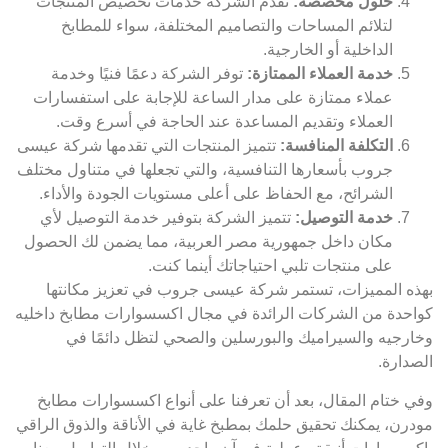
حلول مخصصة:
تقدم الشركة خدمات تخصيص المنتجات
لتلائم المساحات والتصاميم المختلفة، سواء للمطابخ
الداخلية أو الخارجية.
خدمة العملاء الممتازة:
توفر الشركة دعمًا فنيًا وخدمة
عملاء ممتازة على مدار الساعة للإجابة على استفسارات
العملاء وتقديم المساعدة عند الحاجة في أسرع وقت.
التكلفة المنافسة:
تتميز المنتجات التي تقدمها شركة عيسى
جروب بأسعارها التنافسية، والتي تجعلها في متناول مختلف
الشرائح، مع الحفاظ على أعلى مستويات الجودة والأداء.
خدمة التوصيل:
تتميز الشركة بتوفير خدمة التوصيل لأي
مكان داخل جمهورية مصر العربية، مما يضمن لك الحصول
على منتجات تلبي احتياجاتك أينما كنت.
بهذه المميزات، تستمر شركة عيسى جروب في تعزيز مكانتها
كواحدة من الشركات الرائدة في مجال اكسسوارات مطابخ داخليه
وخارجيه والسيراميك والبورسلين والصحي لتظل دائمًا في
الصدارة.
وفي ختام المقال، بعد أن تعرفنا على أنواع اكسسوارات مطابخ
مودرن، يمكنك تحقيق حلمك بمطبخ غاية في الأناقة والذوق الراقي