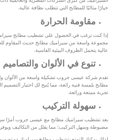
السيراميك من كبرى الشركات المصرية والعالمية ذات ال
خيارًا مثاليًا للمطابخ التي تتطلب نظافة عالية.
مقاومة الحرارة
إذا كنت ترغب في الحصول على تشطيب مطابخ سيراميك
مجموعة واسعة من سيراميك مطابخ حديث المقاوم للحرا
عالية يتحمل الظروف البيئية القاسية.
تنوع في الألوان والتصاميم
تقدم شركة عيسى جروب تشكيلة واسعة من الألوان وا
مطابخ بلمسة فنية رائعة، مما يُتيح لكِ اختيار التصم
تجربة ممتعة ورائعة.
سهولة التركيب
يعد تشطيب سيراميك مطابخ مع عيسى جروب أمرًا سهلً
مضبوطة وسهل التركيب؛ مما يقلل من التكاليف ويوفر 
لذلك يمكنك التمتع بتشطيب مطابخ سيراميك ذو تصمي