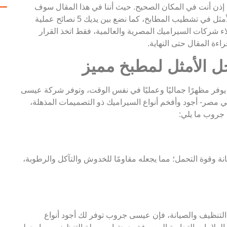
ــ
 إذن أنت في المكان الصحيح. حيث أننا في هذا المقال سوف
نتعرف على الأسباب التي جعلت السيراميك هو الحل الأمثل في تشطيب المطابخ، كما نضع بين يديك 5 نصائح عملية
لاء شركات السيراميك المصرية والعالمية، فقط اتخذ القرار
ءة المقال حتى النهاية.
 الأمثل لمطبخ مميز
يوفر مظهرًا جماليًا وعمليًا في نفس الوقت، وتوفر شركة عيسى
صر- أجود وأفخم أنواع السيراميك ذو التصميمات المذهلة،
جروب ما يلي:
ة وقوة التحمل؛ مما يجعله مقاومًا للخدوش والتآكل والرطوبة،
تنظيف والصيانة، فإن عيسى جروب توفر لك أجود أنواع