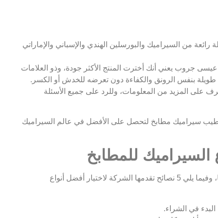
ائعة من السيراميك والبورسلين الهندي والإسباني والإماراتي
ى جروب يعني أنك أخترت المنتج الأكثر جودة، وذو العلامات
ات طويلة بنفس الرونق والكفاءة دون تعرضه للخدش أو الكسر.
ف على المزيد من المعلومات، وللرد على جميع الأسئلة
سى جروب أهم 5 نصائح عند تشطيب سيراميك مطابخ لتحصل على الأفضل في عالم السيراميك
شركة عيسى جروب تهتم بتقديم أفضل الحلول لعملائها، وفيما يلي 5 نصائح تقدمها الشركة لاختيار أفضل أنواع
لبدء في الشراء.