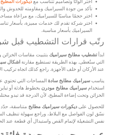
اختر ألوانًا وتصاميم تتناسب مع
ديكورات المطبخ
و
تأكد من جودة السيراميك ومقاومته للخدوش والت
اختر حجمًا مناسبًا للسيراميك، مع مراعاة مساح
اختر شركة تقدم لك خدمات مميزة، بأسعار تناس
السيراميك بأسعار مناسبة.
رتّب قرارات التشطيب قبل شرا
ابدأ
تشطيب مطابخ سيراميك
بتثبيت مقاسات الخزائن و
التي ستُغطى. بهذه الطريقة تستطيع مقارنة
اشكال سير
عند الأركان أو خلف الأجهزة. راجع كذلك اتجاه تركيب ال
يناسب
سيراميك مطابخ سادة
المساحات التي تحتوي عل
استخدام
سيراميك مطابخ مودرن
بخطوط هادئة أو تباين 
الخزائن وتحت إضاءة المطبخ، لأن الدرجة قد تبدو مخت
للحصول على
ديكورات سيراميك مطابخ
متناسقة، حدّد ع
نسّق لون الفواصل مع البلاط، وراجع سهولة تنظيف ا
نفس التشغيلة لإتمام القص واستبدال أي قطعة عند الح
عيسى جروب.. جودة فائقة و