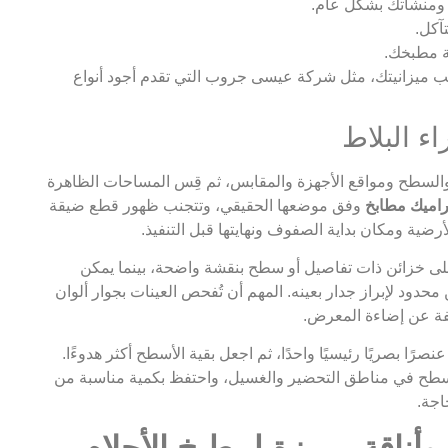
منشأتك بشكل عام.
آكل.
ة مطبخك.
ب ميزانيتك، مثل شركة عيسى جروب التي تقدم أجود أنواع
ء البلاط
السطح ومواقع الأجهزة والمقابس، ثم قِس المساحات الظاهرة
اميك مطابخ
وفق موضعها الحقيقي، وتتجنب ظهور قطع ضيقة
أرضية ومكان بداية الصفوف ونهايتها قبل التنفيذ.
ى خزائن ذات تفاصيل أو سطح بنقشة واضحة، بينما يمكن
محدود لإبراز جدار بعينه. المهم أن تُفحص العينات بجوار ألوان
لفة عن إضاءة المعرض.
نصرًا بصريًا رئيسيًا واحدًا، ثم اجعل بقية الأسطح أكثر هدوءًا.
لسطح في مناطق التحضير والغسيل، واحتفظ بكمية مناسبة من
اجة.
أناقة مميزة لمطبخ الأحلام