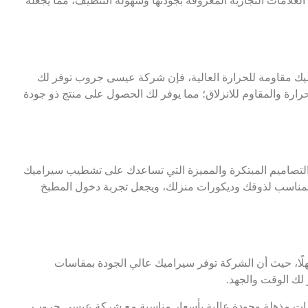
علامات التجارية المعروفة بجودتها وسهولة التنظيف، مما يجعله
 مقاومة للحرارة العالية، فإن شركة عيسى جروب توفر لك
رة والمقاوم للانزلاق؛ مما يوفر لك الحصول على منتج ذو جودة
لتصاميم المبتكرة والمميزة التي تساعدك على تشطيب سيراميك
يم المناسب لذوقك وديكورات منزلك، ويجعل تجربة دخول المطبخ
ا، حيث أن الشركة توفر سيراميك عالي الجودة بمقاسات
لك الوقت والجهد.
مات مذهلة وجودة عالية بأسعار مناسبة مع شركة عيسى جروب