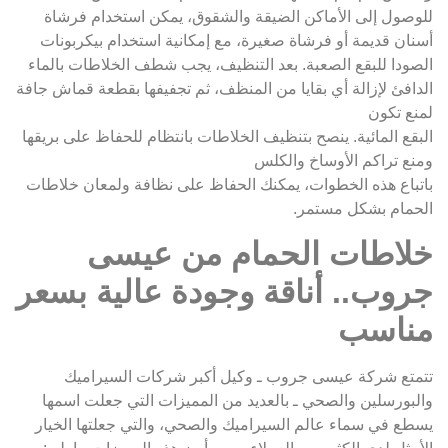
للوصول إلى الأماكن الضيقة والشقوق، يمكن استخدام فرشاة
أسنان قديمة أو فرشاة صغيرة، مع إمكانية استخدام بيكربونات
الصودا للبقع الصعبة. بعد التنظيف، يجب شطف الخلاطات بالماء
الدافئ لإزالة أي بقايا من المنظف، ثم تجفيفها بقطعة قماش جافة
لمنع تكون
البقع المائية. ينصح بتنظيف الخلاطات بانتظام للحفاظ على بريقها
ومنع تراكم الأوساخ والكلس
باتباع هذه الخطوات، يمكنك الحفاظ على نظافة ولمعان خلاطات
الحمام بشكل مستمر.
خلاطات الحمام من عيسى
جروب.. أناقة وجودة عالية بسعر
مناسب
تتمتع شركة عيسى جروب ـ وكيل أكبر شركات السيراميك
والبورسلين والصحي ـ بالعديد من المميزات التي جعلت اسمها
يسطع في سماء عالم السيراميك والصحي، والتي جعلتها الخيار