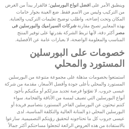
وينطبق الأمر على
افضل انواع البورسلين
؛ فالقرار يبدأ من الغرض
من التركيب وليس من الاسم فقط. ضع العينة بجوار خامات
المكان وتحت إضاءته، واطلب توضيح تعليمات التركيب والعناية.
بهذه المعايير تصبح مقارنة
شركات السيراميك والبورسلين فى
مصر
أكثر دقة، لأنها تربط الشركة بقدرتها على توفير المنتج
المناسب والمعلومة الواضحة، لا بعبارات عامة عن الأفضلية.
خصومات على البورسلين
المستورد والمحلي
استمتعوا بخصومات مذهلة على مجموعة متنوعة من البورسلين
المستورد والمحلي بأعلى جودة وأفضل الأسعار، مقدمة من شركة
عيسى جروب. لا تفوّتوا فرصة تجديد منزلكم أو مكتبكم بأجود
أنواع البورسلين التي تضيف لمسة من الأناقة والفخامة. سواء
كنتم تبحثون عن البورسلين الفاخر المستورد بتصاميم فريدة أو
البورسلين المحلي ذو المتانة العالية والتكلفة المناسبة، لدى
عيسى جروب كل ما تحتاجونه لتحقيق رؤيتكم التصميمية. سارعوا
بالاستفادة من هذه العروض الرائعة لتجعلوا مساحتكم أكثر جمالاً