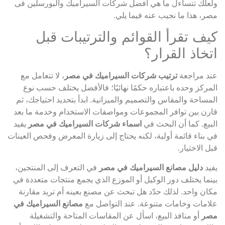
ولعلك تتساءل ما هي افضل شركات السيراميك والبورسلين فى
مصر، هذا ما نجيب عنه فيما يلي.
كيف تقرأ القوائم والترتيبات قبل
اتخاذ القرار؟
عند مراجعة
ترتيب شركات السيراميك في مصر
، لا تتعامل مع
المركز وحده باعتباره حكمًا نهائيًا؛ فالأفضل يختلف حسب نوع
المساحة والمقاس والتصميم والميزانية. ابدأ بتحديد احتياجك، ثم
قارن بين توافر المجموعات ومواصفات الاستخدام وخدمة ما بعد
البيع. كما أن البحث في
اسماء شركات السيراميك في مصر
يفيد
في بناء قائمة أولية، لكنه يحتاج إلى زيارة المعرض وفحص العينات
قبل الاختيار.
يفيد
دليل مصانع السيراميك في مصر
في التعرف إلى المنتجين،
بينما يختلف دور الوكيل أو الموزع الذي يجمع منتجات متعددة في
مكان واحد. لذلك حدّد هل تبحث عن مصنع بعينه أم تريد مقارنة
علامات وخامات متنوعة. عند التواصل مع
مصانع السيراميك في
مصر
أو منافذ البيع، اسأل عن المقاسات المتاحة والتشغيلة