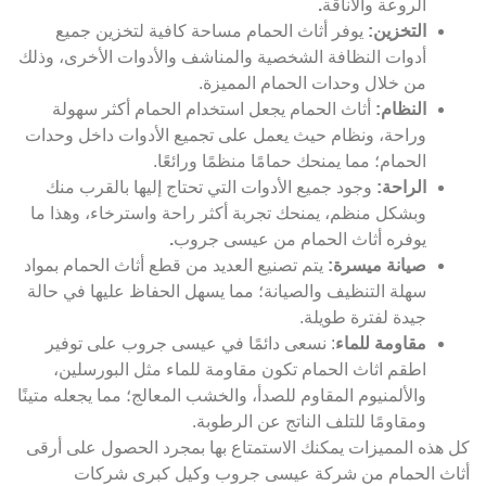
الروعة والأناقة
.
التخزين:
يوفر أثاث الحمام مساحة كافية لتخزين جميع
أدوات النظافة الشخصية والمناشف والأدوات الأخرى، وذلك
من خلال وحدات الحمام المميزة.
النظام:
أثاث الحمام يجعل استخدام الحمام أكثر سهولة
وراحة، ونظام حيث يعمل على تجميع الأدوات داخل وحدات
الحمام؛ مما يمنحك حمامًا منظمًا ورائعًا.
الراحة:
وجود جميع الأدوات التي تحتاج إليها بالقرب منك
وبشكل منظم، يمنحك تجربة أكثر راحة واسترخاء، وهذا ما
يوفره أثاث الحمام من عيسى جروب
.
صيانة ميسرة:
يتم تصنيع العديد من قطع أثاث الحمام بمواد
سهلة التنظيف والصيانة؛ مما يسهل الحفاظ عليها في حالة
جيدة لفترة طويلة.
مقاومة للماء
: نسعى دائمًا في عيسى جروب على توفير
اطقم اثاث الحمام تكون مقاومة للماء مثل البورسلين،
والألمنيوم المقاوم للصدأ، والخشب المعالج؛ مما يجعله متينًا
ومقاومًا للتلف الناتج عن الرطوبة.
كل هذه المميزات يمكنك الاستمتاع بها بمجرد الحصول على أرقى
أثاث الحمام من شركة عيسى جروب وكيل كبرى شركات