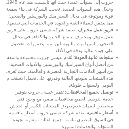
جروب إلى سنوات عديدة حيث أنها تأسست منذ عام 1945،
وخلال هذه السنوات العديدة، نجحت الشركة في بناء سمعة
قوية وموثوقة في مجال السيراميك والبورسلين والصحي؛
مما يضمن للعملاء الثقة والجودة في الخدمات التي نقدمها.
فريق عمل محترف:
تعتمد شركة عيسى جروب على فريق
عمل مؤهل ومحترف، يتمتع بالخبرة والكفاءة في مجال
الصحي والسيراميك والبورسلين؛ مما يضمن لك الحصول
على جودة عالية ودقة في الأداء.
منتجات عالية الجودة:
تُقدم عيسى جروب مجموعة واسعة
من أفضل أنواع السيراميك والبورسلين والأدوات الصحية،
من أشهر العلامات التجارية المصرية والعالمية، حيث تُعرف
هذه المنتجات بجودتها العالية وقدرتها على تحمل الاستخدام
اليومي ولسنوات طويلة.
توصيل لجميع المحافظات:
تتميز عيسى جروب بتوفير
خدمة التوصيل لجميع محافظات مصر، مع وجود فني
متخصص لضمان عدم تعرض المنتجات للكسر أو الخدش.
أسعار تنافسية:
تقدم شركة عيسى جروب أسعار تنافسية
في السوق المصري تناسب جميع الفئات، مقارنة بجودة
المنتجات والخدمات المميزة.