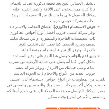
بالشكل الجمالي الذي يعد قطعة ديكورية تضاف للحمام،
فإذا كنت ممن يبحثون على الأناقة والتميز الفريد، فإنه
يمكنك الحصول على ما يناسبك من التصميمات الفريدة
الخاصة بشركة عيسى جروب.
حوض الاستحمام (جاكوزي):
لعشاق الفخامة والاسترخاء،
توفر شركة عيسى جروب أفضل أنواع أحواض الجاكوزي
ذات التصميمات الفاخرة والمتطورة، والتي تمنحك تدليك
لطيف ومريح للجسم، كما تعمل على تخفيف التوتر
والإجهاد، وتوفر لك تجربة استحمام ممتعة للغاية.
بانيو قدم بالجانب:
يعمل هذا النوع على توفير المساحة
بشكل كبير، كما أنه يعمل على حماية الأرضية من تسرب
الماء، وعلى حمايتك من الانزلاق، وتوفر شركة عيسى
جروب العديد من الأنواع والاحجام ذات الجودة العالية.
للمزيد من المعلومات عن انواع احواض الاستحمام لدى عيسى
جروب ـ وكيل أكبر شركات السيراميك والبورسلين والصحي في
مصر ـ يمكنك التواصل مع خدمة العملاء للرد على جميع أسئلتكم
واستفساراتكم في أسرع وقت ممكن.